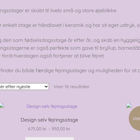
ingsstager er skabt til livets små og store øjeblikke.
 enkelt stage er håndlavet i keramik og har sit eget udtryk, s
g den som fødselsdagsstage år efter år, og skab en hyggelig
ingsstagerne er også perfekte som gave til bryllup, barnedåb
r fordi hverdagen også fortjener at blive fejret.
finder du både færdige fejringsstager og muligheden for at d
Sorteret
Viser 16 resultater
efter
seneste
Ud
Design selv fejringsstage
Prisinterval:
675,00
kr.
–
950,00
kr.
675,00 kr.