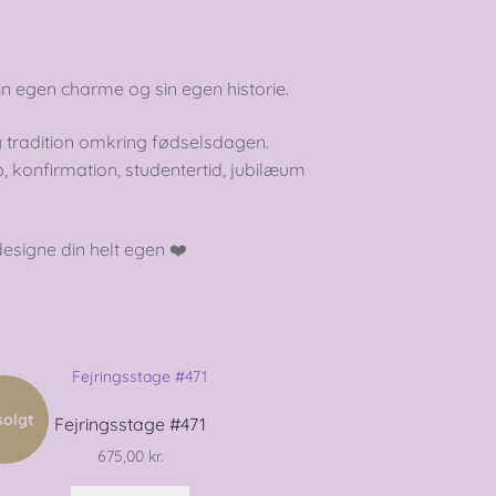
in egen charme og sin egen historie.
 tradition omkring fødselsdagen.
, konfirmation, studentertid, jubilæum
esigne din helt egen ❤️
solgt
Fejringsstage #471
675,00
kr.