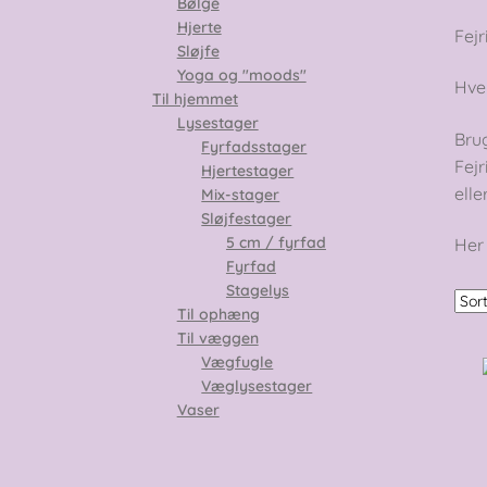
Bølge
Hjerte
Fejr
Sløjfe
Yoga og "moods"
Hver
Til hjemmet
Lysestager
Bru
Fyrfadsstager
Fejr
Hjertestager
elle
Mix-stager
Sløjfestager
5 cm / fyrfad
Her 
Fyrfad
Stagelys
Til ophæng
Til væggen
Vægfugle
Væglysestager
Vaser