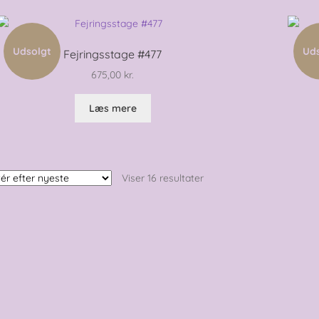
Udsolgt
Ud
Fejringsstage #477
675,00
kr.
Læs mere
Sorteret
Viser 16 resultater
efter
seneste