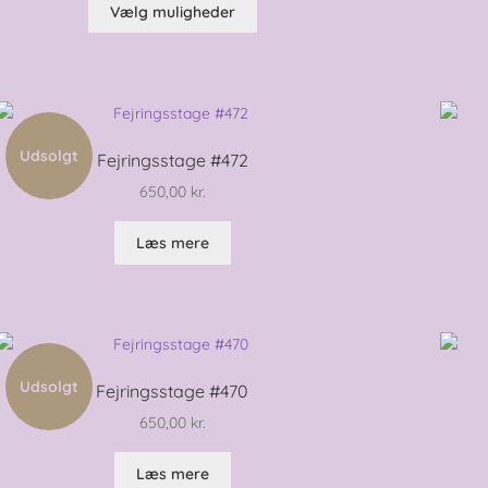
Dette
til
Vælg muligheder
vare
950,00 kr.
har
flere
varianter.
Mulighederne
kan
Udsolgt
Fejringsstage #472
vælges
650,00
kr.
på
varesiden
Læs mere
Udsolgt
Fejringsstage #470
650,00
kr.
Læs mere