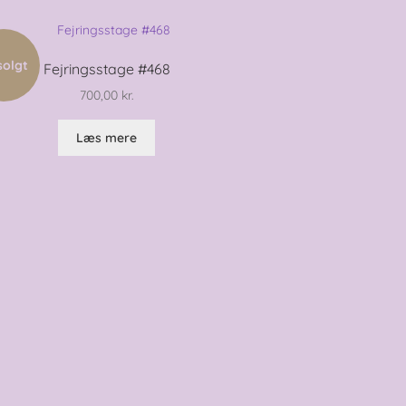
solgt
Fejringsstage #468
700,00
kr.
Læs mere