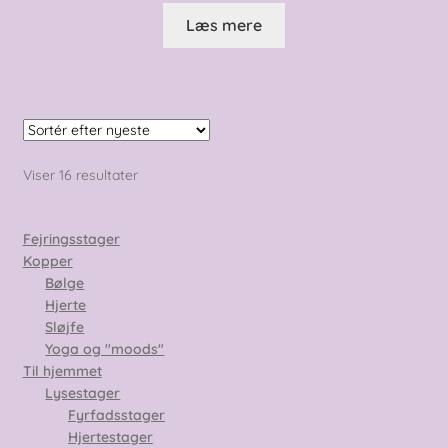
Læs mere
Sorteret
Viser 16 resultater
efter
seneste
Fejringsstager
Kopper
Bølge
Hjerte
Sløjfe
Yoga og "moods"
Til hjemmet
Lysestager
Fyrfadsstager
Hjertestager