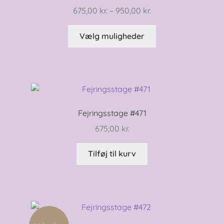
Prisinterval:
675,00
kr.
–
950,00
kr.
675,00 kr.
Dette
til
Vælg muligheder
vare
950,00 kr.
har
flere
varianter.
Mulighederne
kan
Fejringsstage #471
vælges
675,00
kr.
på
varesiden
Tilføj til kurv