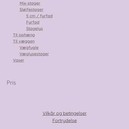
Mix-stager
Sløjfestager
5 cm / fyrfad
Fyrfad
Stagelys
Til ophæng
Til væggen
Vægfugle
Væglysestager
Vaser
Pris
Vilkår og betingelser
Fortrydelse