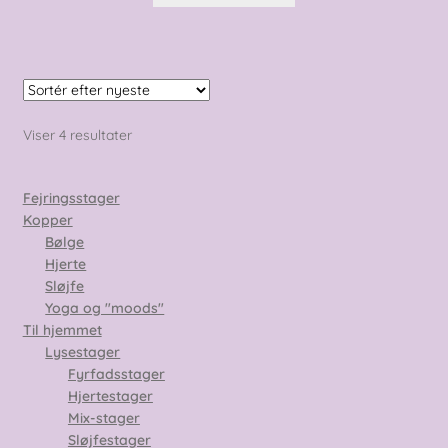
Sorteret
Viser 4 resultater
efter
seneste
Fejringsstager
Kopper
Bølge
Hjerte
Sløjfe
Yoga og "moods"
Til hjemmet
Lysestager
Fyrfadsstager
Hjertestager
Mix-stager
Sløjfestager