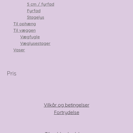
5 cm / fyrfad
Fyrfad
Stagelys
Til ophæng
Til væggen
Vægfugle
Væglysestager
Vaser
Pris
Vilkår og betingelser
Fortrydelse