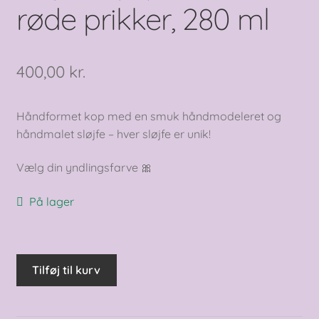
røde prikker, 280 ml
400,00
kr.
Håndformet kop med en smuk håndmodeleret og
håndmalet sløjfe – hver sløjfe er unik!
Vælg din yndlingsfarve 🎀
På lager
Sløjfekop,
Tilføj til kurv
pink
med
røde