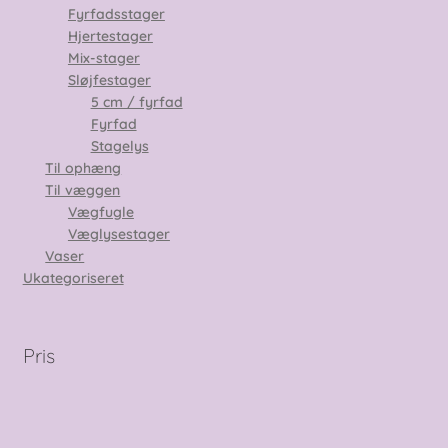
Fyrfadsstager
Hjertestager
Mix-stager
Sløjfestager
5 cm / fyrfad
Fyrfad
Stagelys
Til ophæng
Til væggen
Vægfugle
Væglysestager
Vaser
Ukategoriseret
Pris