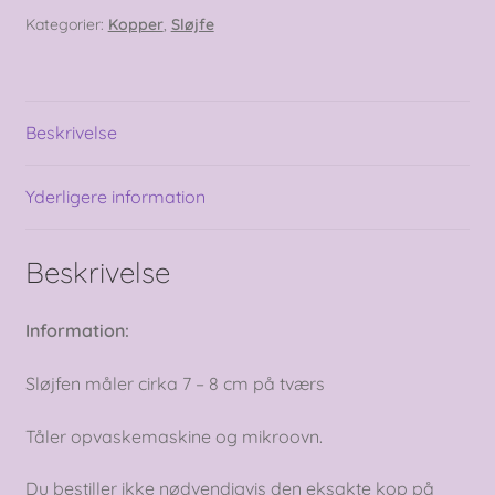
prikker,
Kategorier:
Kopper
,
Sløjfe
280
ml
antal
Beskrivelse
Yderligere information
Beskrivelse
Information:
Sløjfen måler cirka 7 – 8 cm på tværs
Tåler opvaskemaskine og mikroovn.
Du bestiller ikke nødvendigvis den eksakte kop på