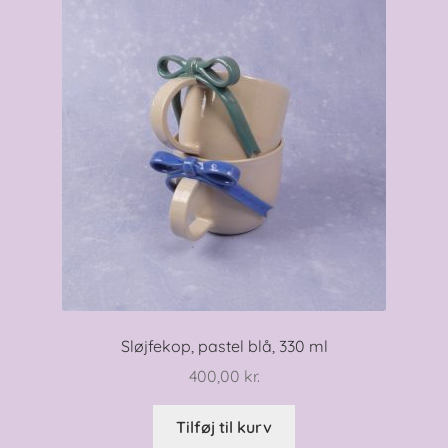
Sløjfe
Yoga og “moods”
Udfold
Til hjemmet
under
Mød mig
Forhandlere
Sløjfekop, pastel blå, 330 ml
400,00
kr.
Tilføj til kurv