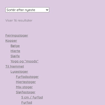
Sorteret
Viser 16 resultater
efter
seneste
Fejringsstager
Kopper
Bølge
Hjerte
Sløjfe
Yoga og "moods"
Til hjemmet
Lysestager
Fyrfadsstager
Hjertestager
Mix-stager
Sløjfestager
5 cm / fyrfad
Fyrfad