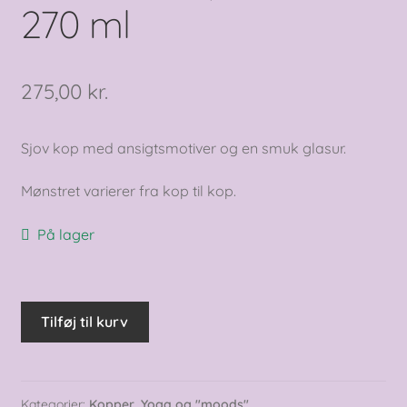
270 ml
275,00
kr.
Sjov kop med ansigtsmotiver og en smuk glasur.
Mønstret varierer fra kop til kop.
På lager
"moods"
Tilføj til kurv
kop
-
isblå,
270
Kategorier:
Kopper
,
Yoga og "moods"