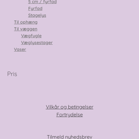
5 cm / fyrfad
Fyrfad
Stagelys
Til ophæng
Til væggen
Vægfugle
Væglysestager
Vaser
Pris
Vilkår og betingelser
Fortrydelse
Tilmeld nyhedsbrev