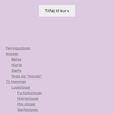
Tilføj til kurv
Fejringsstager
Kopper
Bølge
Hjerte
Sløjfe
Yoga og "moods"
Til hjemmet
Lysestager
Fyrfadsstager
Hjertestager
Mix-stager
Sløjfestager