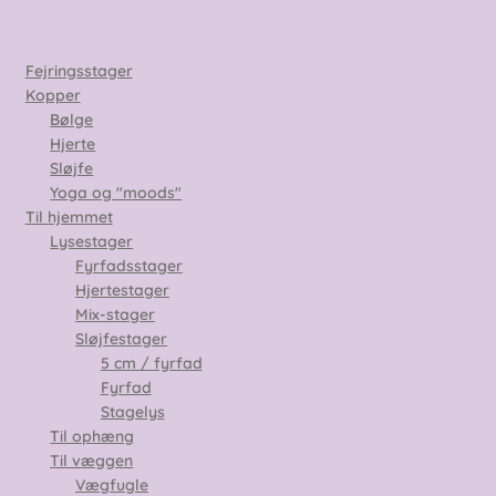
Fejringsstager
Kopper
Bølge
Hjerte
Sløjfe
Yoga og "moods"
Til hjemmet
Lysestager
Fyrfadsstager
Hjertestager
Mix-stager
Sløjfestager
5 cm / fyrfad
Fyrfad
Stagelys
Til ophæng
Til væggen
Vægfugle