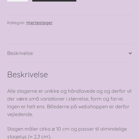
hver
dag
er
Kategori:
Hjertestager
en
fest
antal
Beskrivelse
Beskrivelse
Alle stagerne er unikke og håndlavede og og derfor vil
der være små variationer i størrelse, form og farve.
Ingen er helt ens. Billederne på webshoppen er derfor
vejledende.
Stagen måler cirka ø 10 cm og passer til almindelige
stagelys (≈ 2,3 cm).