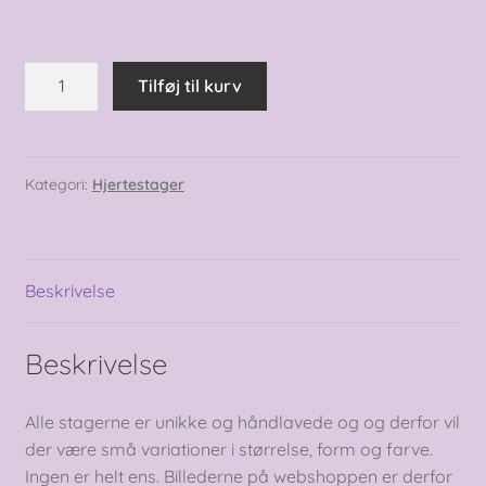
Hjertestage
Tilføj til kurv
-
du
er
mit
Kategori:
Hjertestager
trygge
sted
antal
Beskrivelse
Beskrivelse
Alle stagerne er unikke og håndlavede og og derfor vil
der være små variationer i størrelse, form og farve.
Ingen er helt ens. Billederne på webshoppen er derfor