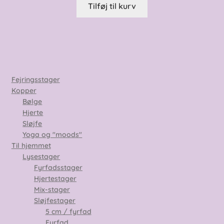
Tilføj til kurv
Fejringsstager
Kopper
Bølge
Hjerte
Sløjfe
Yoga og "moods"
Til hjemmet
Lysestager
Fyrfadsstager
Hjertestager
Mix-stager
Sløjfestager
5 cm / fyrfad
Fyrfad