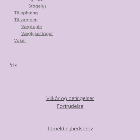
Stagelys
Til ophæng
Til væggen
Vægfugle
Væglysestager
Vaser
Pris
Vilkår og betingelser
Fortrydelse
Tilmeld nyhedsbrev