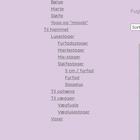
Bølge
Hjerte
Fugl
Sløjfe
Yoga og "moods"
Til hjemmet
Lysestager
Fyrfadsstager
Hjertestager
Mix-stager
Sløjfestager
5 cm / fyrfad
Fyrfad
Stagelys
Til ophæng
Til væggen
Vægfugle
Væglysestager
Vaser