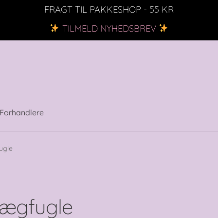
FRAGT TIL PAKKESHOP - 55 KR
TILMELD NYHEDSBREV
Forhandlere
ugle
ægfugle