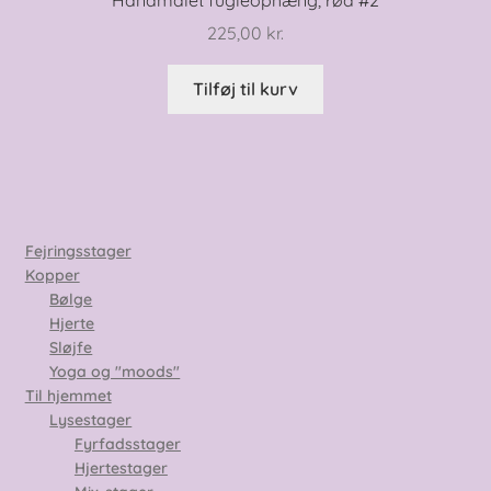
225,00
kr.
Tilføj til kurv
Fejringsstager
Kopper
Bølge
Hjerte
Sløjfe
Yoga og "moods"
Til hjemmet
Lysestager
Fyrfadsstager
Hjertestager