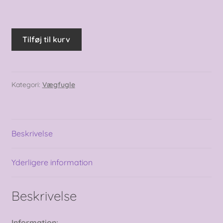
Håndmalet
Tilføj til kurv
fugleophæng,
hot
pink
#1
Kategori:
Vægfugle
antal
Beskrivelse
Yderligere information
Beskrivelse
Information: