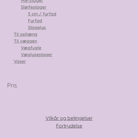
Mix-stager
Sløjfestager
5 cm / fyrfad
Fyrfad
Stagelys
Til ophæng
Til væggen
Vægfugle
Væglysestager
Vaser
Pris
Vilkår og betingelser
Fortrydelse