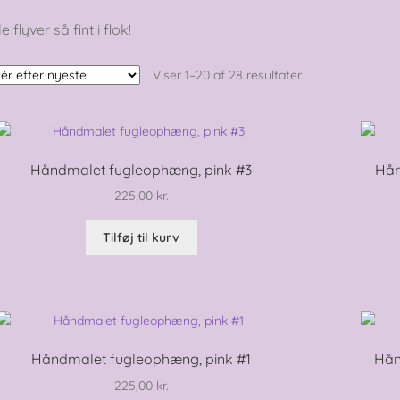
e flyver så fint i flok!
Sorteret
Viser 1–20 af 28 resultater
efter
seneste
Håndmalet fugleophæng, pink #3
Hån
225,00
kr.
Tilføj til kurv
Håndmalet fugleophæng, pink #1
Hån
225,00
kr.