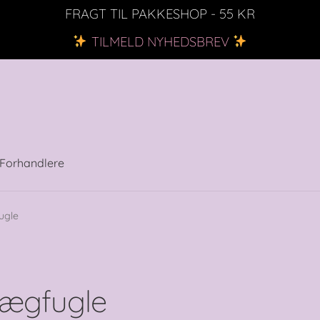
FRAGT TIL PAKKESHOP - 55 KR
TILMELD NYHEDSBREV
Forhandlere
ugle
ægfugle