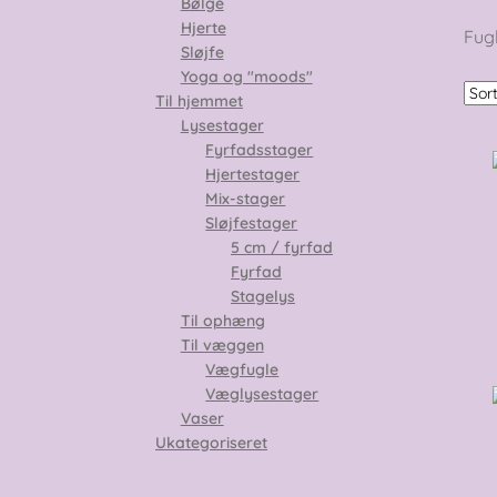
Bølge
Hjerte
Fugl
Sløjfe
Yoga og "moods"
Til hjemmet
Lysestager
Fyrfadsstager
Hjertestager
Mix-stager
Sløjfestager
5 cm / fyrfad
Fyrfad
Stagelys
Til ophæng
Til væggen
Vægfugle
Væglysestager
Vaser
Ukategoriseret