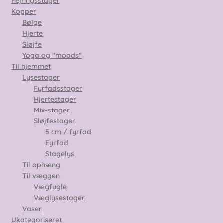
Fejringsstager
Kopper
Bølge
Hjerte
Sløjfe
Yoga og "moods"
Til hjemmet
Lysestager
Fyrfadsstager
Hjertestager
Mix-stager
Sløjfestager
5 cm / fyrfad
Fyrfad
Stagelys
Til ophæng
Til væggen
Vægfugle
Væglysestager
Vaser
Ukategoriseret