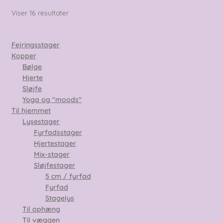
Sorteret
Viser 16 resultater
efter
seneste
Fejringsstager
Kopper
Bølge
Hjerte
Sløjfe
Yoga og "moods"
Til hjemmet
Lysestager
Fyrfadsstager
Hjertestager
Mix-stager
Sløjfestager
5 cm / fyrfad
Fyrfad
Stagelys
Til ophæng
Til væggen