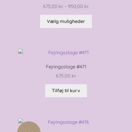
Prisinterval:
675,00
kr.
–
950,00
kr.
675,00 kr.
Dette
til
Vælg muligheder
vare
950,00 kr.
har
flere
varianter.
Mulighederne
kan
Fejringsstage #471
vælges
675,00
kr.
på
varesiden
Tilføj til kurv